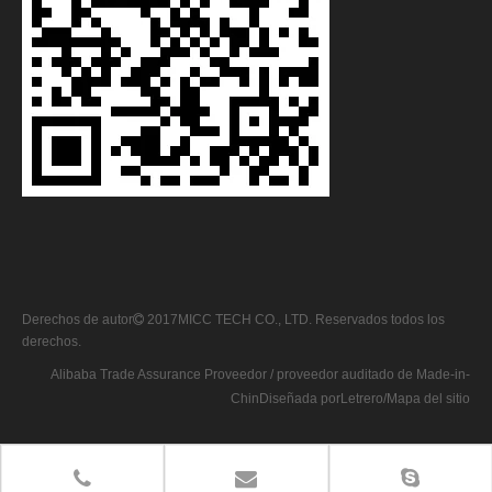
Derechos de autor
2017
MICC TECH CO., LTD. Reservados todos los

derechos.
Alibaba Trade Assurance Proveedor / proveedor auditado de Made-in-
Chin
Diseñada por
Letrero
/
Mapa del sitio