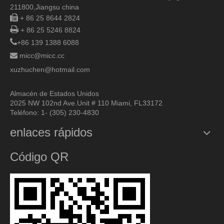
211800,
Jiangsu china

+ 86 25 8644 2824

+ 86 25 5246 8824

+86 139 1388 6088

micc@micc.cc
xuzhuchen@hotmail.com
Almacén de Estados Unidos
2025 NW 102nd Ave.Unit # 110 Miami, FL33172
Teléfono: 1- (305) 230-4830
enlaces rápidos
Código QR