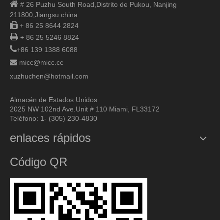

# 26 Puzhu South Road,
Distrito de Pukou, Nanjing
211800,
Jiangsu china

+ 86 25 8644 2824

+ 86 25 5246 8824

+86 139 1388 6088

micc@micc.cc
xuzhuchen@hotmail.com
Almacén de Estados Unidos
2025 NW 102nd Ave.Unit # 110 Miami, FL33172
Teléfono: 1- (305) 230-4830
enlaces rápidos
Código QR