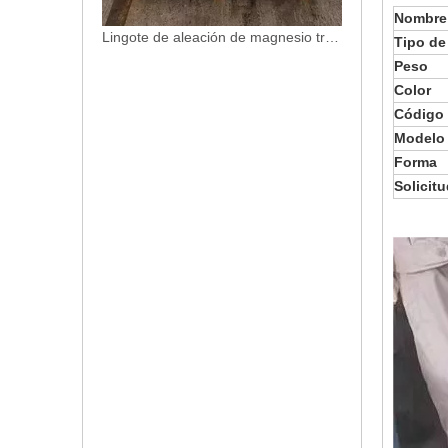
Nombre 
Lingote de aleación de magnesio tres tipos AZ91D AM60B AM50A en venta
Tipo de
Peso
Color
Código
Modelo 
Forma
Solicit