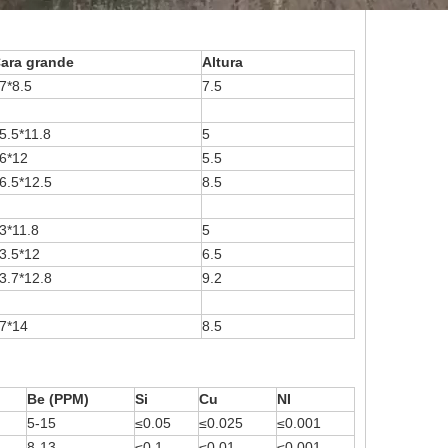
ara grande
Altura
7*8.5
7.5
5.5*11.8
5
6*12
5.5
6.5*12.5
8.5
3*11.8
5
3.5*12
6.5
3.7*12.8
9.2
7*14
8.5
Be (PPM)
Si
Cu
NI
5-15
≤0.05
≤0.025
≤0.001
8-13
≤0.1
≤0.01
≤0.001