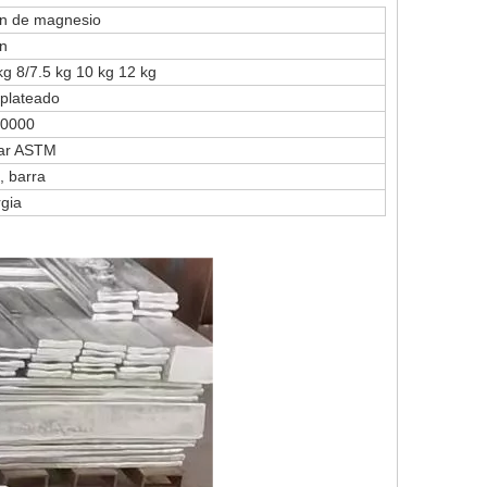
ón de magnesio
ón
kg 8/7.5 kg 10 kg 12 kg
 plateado
10000
ar ASTM
, barra
gia