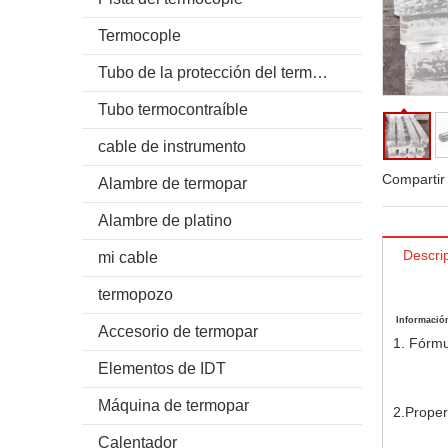
Termocople
Tubo de la protección del termocople
Tubo termocontraíble
cable de instrumento
Compartir
Alambre de termopar
Alambre de platino
Descri
mi cable
termopozo
Información
Accesorio de termopar
1. Fórm
Elementos de IDT
Máquina de termopar
2.Proper
Calentador