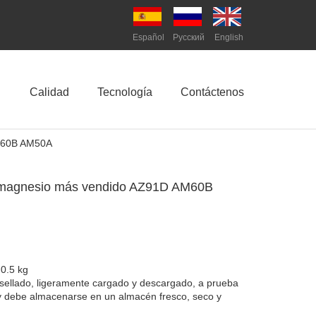
Español
Pусский
English
Calidad
Tecnología
Contáctenos
AM60B AM50A
e magnesio más vendido AZ91D AM60B
 0.5 kg
 sellado, ligeramente cargado y descargado, a prueba
 debe almacenarse en un almacén fresco, seco y