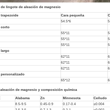
de lingote de aleación de magnesio
 trapezoide
Cara pequeña
C
54.5*6
5
 corto
55*11
5
55*11
5
55*11
5
 largo
62*11
6
62*11
6
62*11
6
 personalizado
65*12
6
 aleación de magnesio y composición química
Z
Alabama
Zn
Minnesota
Ceñudo
8.5-9.5
0.45-0.9
0.17-0.4
≤0.004
2.5-3.5
0.7-1.3
0.2-1
≤0.002