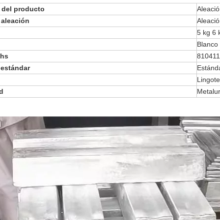
del producto
Aleaci
 aleación
Aleaci
5 kg 6 
Blanco
 hs
81041
estándar
Estánd
Lingote
ud
Metalur