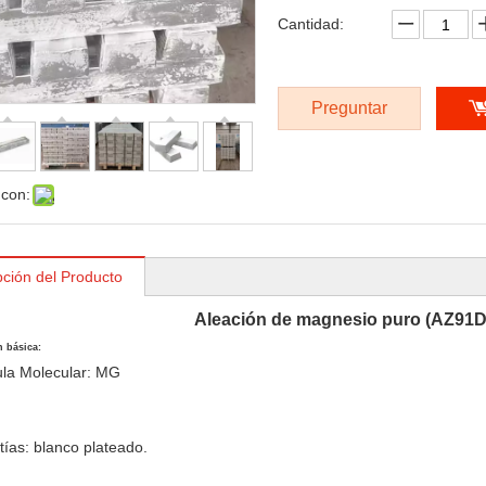
Cantidad:
Preguntar
 con:
pción del Producto
Aleación de magnesio puro (AZ91
 básica:
ula Molecular: MG
tías: blanco plateado.