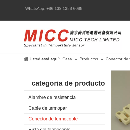
WhatsApp: +86 139 1388 6088
Usted está aquí:
Casa
»
Productos
»
Conector de 
categoria de producto
Alambre de resistencia
Cable de termopar
Conector de termocople
Pista del termocople