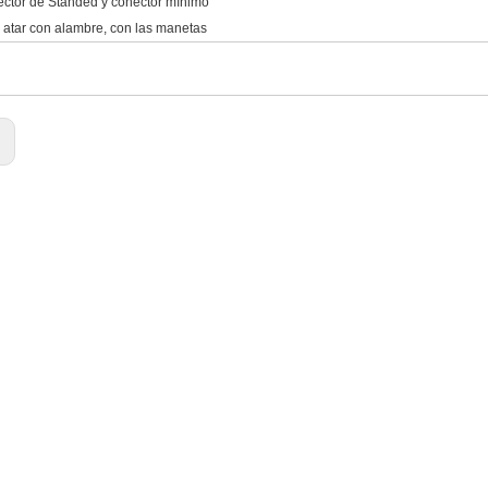
ctor de Standed y conector mínimo
l atar con alambre, con las manetas
: