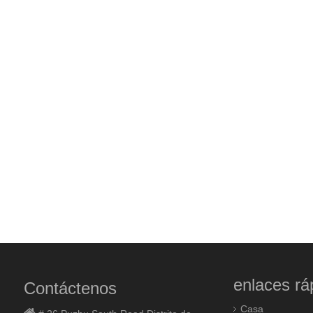
enlaces rá
Contáctenos
Casa